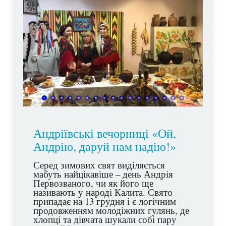
Андріївські вечорниці «Ой,
Андрію, даруй нам надію!»
Серед зимових свят виділяється
мабуть найцікавіше – день Андрія
Первозваного, чи як його ще
називають у народі Калита. Свято
припадає на 13 грудня і є логічним
продовженням молодіжних гулянь, де
хлопці та дівчата шукали собі пару