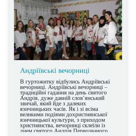
Андріївські вечорниці
В гуртожитку відбулись Андріївські
вечорниці. Андріївські вечорниці –
традиційні гадання на день святого
Андрія, дуже давній слов’янський
звичай, який йде з далеких
язичницьких часів. Як і зі всіма
великими подіями дохристиянської
язичницької культури, з приходом
християнства, вечорниці склеїли із
днем святого Андрія Первозваного,
одного з дванадцяти апостолів