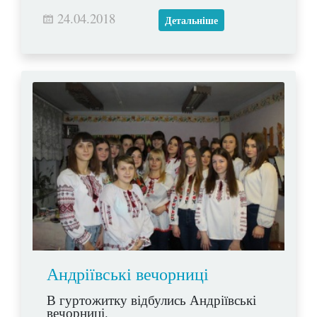
24.04.2018
Детальніше
Андріївські вечорниці
В гуртожитку відбулись Андріївські
вечорниці.