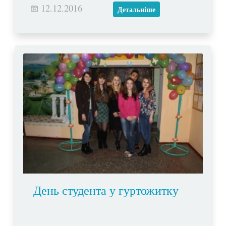
12.12.2016
Христа.
Детальніше
День студента у гуртожитку