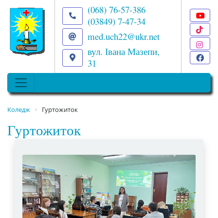
(068) 76-57-386
(03849) 7-47-34
T
med.uch22@ukr.net
I
вул. Івана Мазепи,
F
31
Коледж
Гуртожиток
Гуртожиток