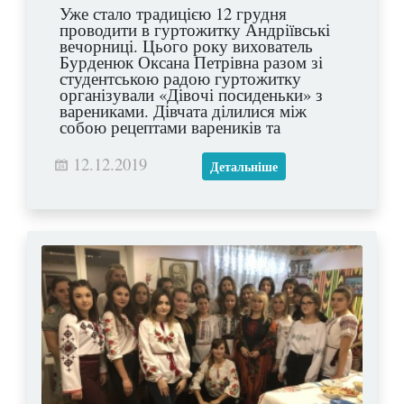
Уже стало традицією 12 грудня
проводити в гуртожитку Андріївські
вечорниці. Цього року вихователь
Бурденюк Оксана Петрівна разом зі
студентською радою гуртожитку
організували «Дівочі посиденьки» з
варениками. Дівчата ділилися між
собою рецептами вареників та
смакували їх, співали українських
пісень та заглядали у своє майбутнє,
12.12.2019
Детальніше
розмовляли про найпотаємніше та
фотографувалися на згадку. Цей
справді зимовий вечір подарував
незабутні враження усім присутнім!