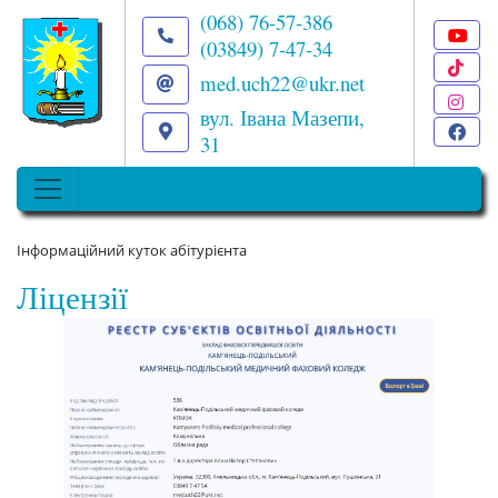
(068) 76-57-386
(03849) 7-47-34
T
med.uch22@ukr.net
I
вул. Івана Мазепи,
F
31
Інформаційний куток абітурієнта
Ліцензії