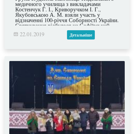
медичного училища з викладачами
Костенчук Г. І., Криворучком І. Г.,
Якубовською А. М. взяли участь у
відзначенні 100-річчя Соборності України.
Святкування відбулося на Софіївський
площі у м. Києві на чолі з Президентом
22.01.2019
Детальніше
України.