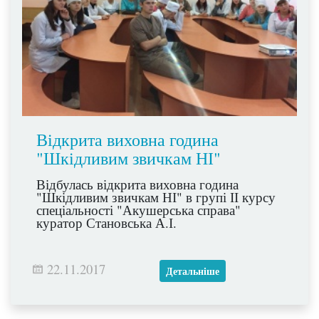
Відкрита виховна година
"Шкідливим звичкам НІ"
Відбулась відкрита виховна година
"Шкідливим звичкам НІ" в групі ІІ курсу
спеціальності "Акушерська справа"
куратор Становська А.І.
22.11.2017
Детальніше