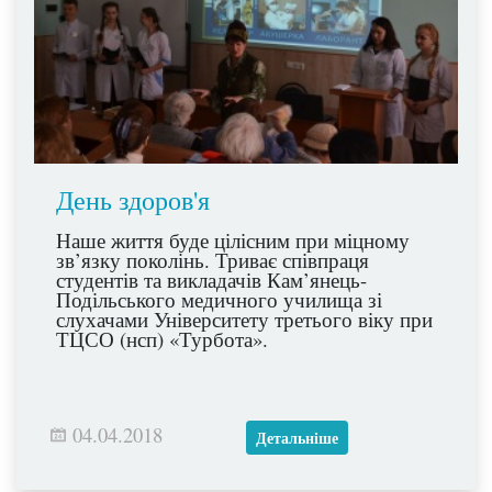
День здоров'я
Наше життя буде цілісним при міцному
зв’язку поколінь. Триває співпраця
студентів та викладачів Кам’янець-
Подільського медичного училища зі
слухачами Університету третього віку при
ТЦСО (нсп) «Турбота».
04.04.2018
Детальніше