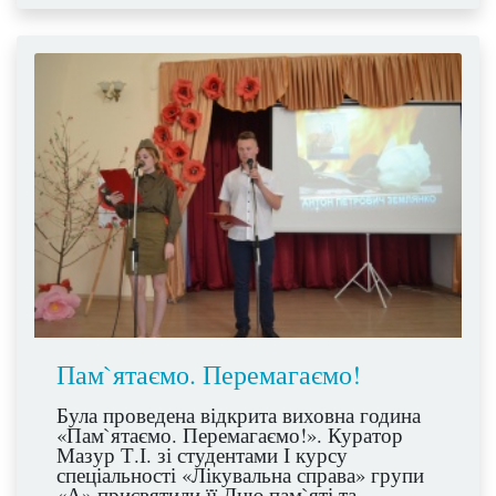
Пам`ятаємо. Перемагаємо!
Була проведена відкрита виховна година
«Пам`ятаємо. Перемагаємо!». Куратор
Мазур Т.І. зі студентами І курсу
спеціальності «Лікувальна справа» групи
«А» присвятили її Дню пам`яті та