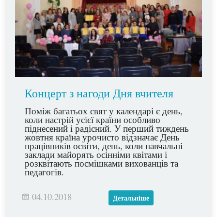
Концерт з нагоди Дня вчителя
Поміж багатьох свят у календарі є день,
коли настрій усієї країни особливо
піднесений і радісний. У перший тиждень
жовтня країна урочисто відзначає День
працівників освіти, день, коли навчальні
заклади майорять осінніми квітами і
розквітають посмішками вихованців та
педагогів.
04.10.2018
Детальніше