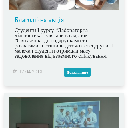
Благодійна акція
Cтуденти І курсу “Лабораторна
діагностика” завітали в садочок
“Світлячок” де подарунками та
розвагами потішили діточок спецгрупи. І
малеча і студенти отримали масу
задоволення від взаємного спілкування.
12.04.2018
Детальніше