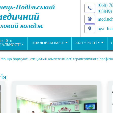
нець-Подільський
(068) 7
(03849)
медичний
med.uch
ховий коледж
вул. Ів
ЕСІЙНІ
ЦИКЛОВІ КОМІСІЇ
АБІТУРІЄНТУ
ІАЛЬНОСТІ
ентів, що формують спеціальні компетентності терапевтичного профілю
ія