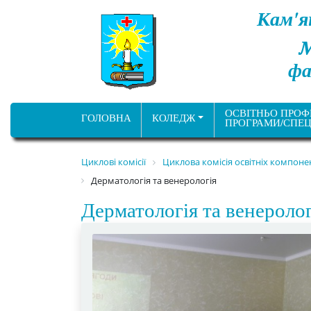
Кам'я
фа
ОСВІТНЬО ПРОФ
ГОЛОВНА
КОЛЕДЖ
ПРОГРАМИ/СПЕЦ
Циклові комісії
Циклова комісія освітніх компон
Дерматологія та венерологія
Дерматологія та венеролог