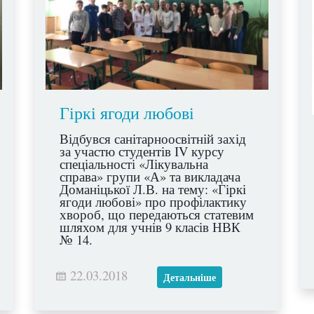
Гіркі ягоди любові
Відбувся санітарноосвітній захід
за участю студентів ІV курсу
спеціальності «Лікувальна
справа» групи «А» та викладача
Доманіцької Л.В. на тему: «Гіркі
ягоди любові» про профілактику
хвороб, що передаються статевим
шляхом для учнів 9 класів НВК
№ 14.
22.03.2018
Детальніше