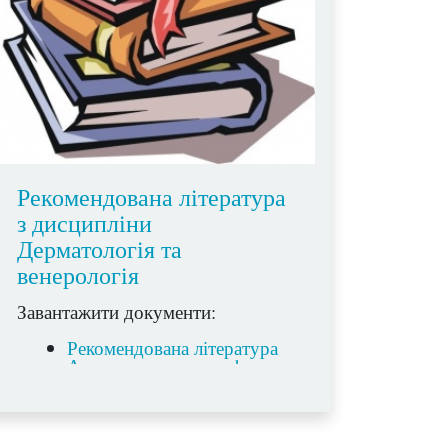
Рекомендована література
з дисципліни
Дерматологія та
венерологія
Завантажити документи:
Рекомендована література
Акушерська справа.doc
Рекомендована література
фельд.doc