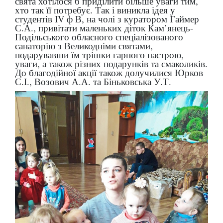
свята хотілося б приділити більше уваги тим,
хто так її потребує. Так і виникла ідея у
студентів ІV ф В, на чолі з куратором Гаймер
С.А., привітати маленьких діток Кам’янець-
Подільського обласного спеціалізованого
санаторію з Великодніми святами,
подарувавши їм трішки гарного настрою,
уваги, а також різних подарунків та смаколиків.
До благодійної акції також долучилися Юрков
С.І., Возович А.А. та Біньковська У.Т.