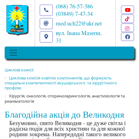
(068) 76-57-386
(03849) 7-47-34
T
med.uch22@ukr.net
I
вул. Івана Мазепи,
F
31
Циклові комісії
Циклова комісія освітніх компонентів, що формують
спеціальні компетентності акушерського та хірургічного
профілю
Хірургія, онкологія, оториноларингологія, анастизіологія та
реаніматологія
Благодійна акція до Великодня
Безумовно, свято Великодня - це дуже світла і
радісна подія для всіх християн та для кожної
родини зокрема. Напередодні такого великого