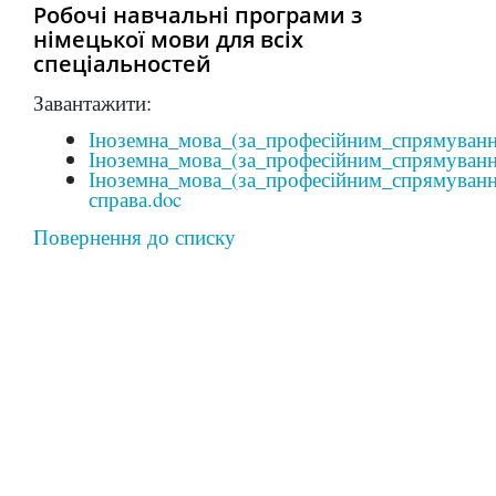
Робочі навчальні програми з
німецької мови для всіх
спеціальностей
Завантажити:
Іноземна_мова_(за_професійним_спрямуванн
Іноземна_мова_(за_професійним_спрямуван
Іноземна_мова_(за_професійним_спрямуван
справа.doc
Повернення до списку