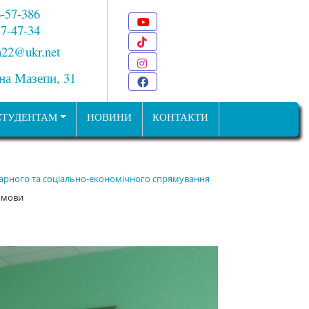
6-57-386
Youtube
 7-47-34
TikTok
22@ukr.net
Instagram
ана Мазепи, 31
Facebook
СТУДЕНТАМ
НОВИНИ
КОНТАКТИ
ітарного та соціально-економічного спрямування
ї мови