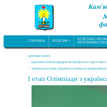
Кам'я
фа
ОСВІТНЬО ПРОФ
ГОЛОВНА
КОЛЕДЖ
ПРОГРАМИ/СПЕЦ
Циклові комісії
Циклова комісія предметів профільної підготовки
Українська мова, українська мова за професійним
І етап Олімпіади з україн