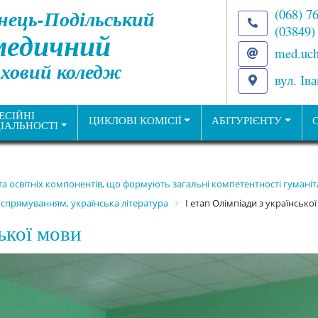
нець-Подільський
(068) 7
(03849)
медичний
med.uch
ховий коледж
вул. Ів
ЕСІЙНІ
ЦИКЛОВІ КОМІСІЇ
АБІТУРІЄНТУ
ІАЛЬНОСТІ
 та освітніх компонентів, що формують загальні компетентності гуман
 спрямуванням, українська література
І етап Олімпіади з українсько
ської мови