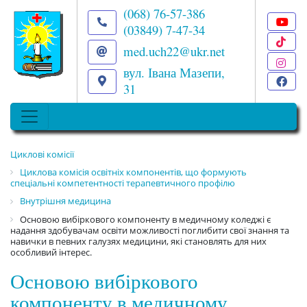
(068) 76-57-386
(03849) 7-47-34
T
med.uch22@ukr.net
I
вул. Івана Мазепи,
F
31
Циклові комісії
Циклова комісія освітніх компонентів, що формують
спеціальні компетентності терапевтичного профілю
Внутрішня медицина
Основою вибіркового компоненту в медичному коледжі є
надання здобувачам освіти можливості поглибити свої знання та
навички в певних галузях медицини, які становлять для них
особливий інтерес.
Основою вибіркового
компоненту в медичному