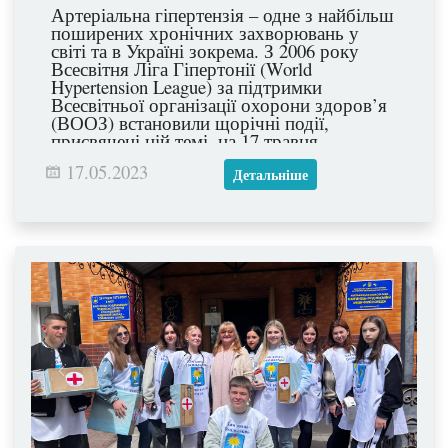
Артеріальна гіпертензія – одне з найбільш
поширених хронічних захворювань у
світі та в Україні зокрема. З 2006 року
Всесвітня Ліга Гіпертонії (World
Hypertension League) за підтримки
Всесвітньої організації охорони здоров’я
(ВООЗ) встановили щорічні події,
присвячені цій темі, на 17 травня.
17.05.2023
Детальніше