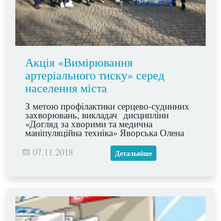
Акція «Вимірювання
артеріального тиску» серед
населення міста
З метою профілактики серцево-судинних
захворювань, викладач дисципліни
«Догляд за хворими та медична
маніпуляційна техніка» Яворська Олена
Іванівна зі студентами ІІ курсу відділення
«Лікувальна справа» групи «А» та
07.11.2018
Детальніше
куратором Мазур Т.І провели акцію
«Вимірювання артеріального тиску» серед
населення міста.