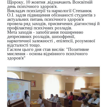
Щороку, 10 жовтня ,відзначають Всесвітній
день психічного здоров'я.
Викладач психіатрії та наркології Степанюк
О.І. задля підвищення обізнаності студентів з
актуальних питань психічного здоров'я
провела ряд заходів, присвячених діагностиці й
профілактиці психічних розладів.
Мета заходів - запобігання поширенню
депресивних розладів, шизофренії,
наркотичної залежності , епілепсії, розумової
відсталості тощо.
Гаслом цього дня став вислів: "Позитивне
мислення - основа відмінного психічного
здоров'я"