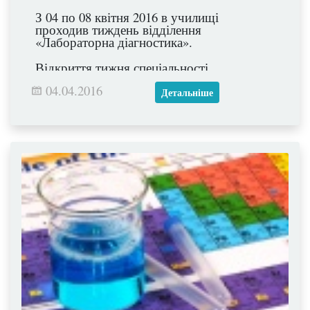
З 04 по 08 квітня 2016 в училищі
проходив тиждень відділення
«Лабораторна діагностика».
Відкриття тижня спеціальності
розпочалось із заходів метою яких було
04.04.2016
введення в спеціальність студентів
Детальніше
першокурсників.