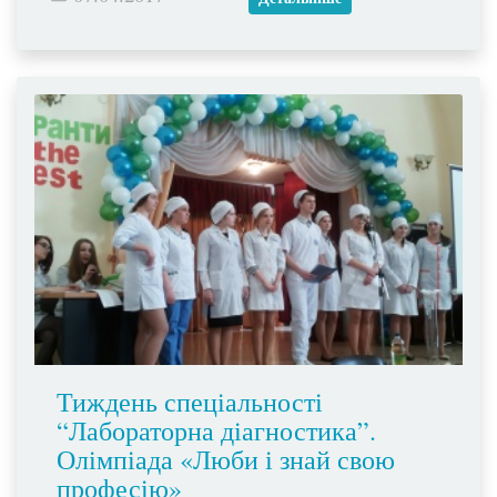
Тиждень спеціальності
“Лабораторна діагностика”.
Олімпіада «Люби і знай свою
професію»