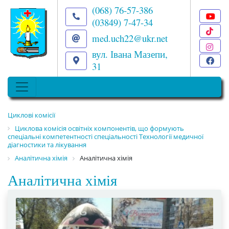
(068) 76-57-386
(03849) 7-47-34
T
med.uch22@ukr.net
I
вул. Івана Мазепи,
F
31
Циклові комісії
Циклова комісія освітніх компонентів, що формують
спеціальні компетентності спеціальності Технології медичної
діагностики та лікування
Аналітична хімія
Аналітична хімія
Аналітична хімія