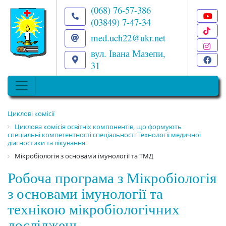
(068) 76-57-386
(03849) 7-47-34
T
med.uch22@ukr.net
I
вул. Івана Мазепи,
F
31
Циклові комісії
Циклова комісія освітніх компонентів, що формують
спеціальні компетентності спеціальності Технології медичної
діагностики та лікування
Мікробіологія з основами імунології та ТМД
Робоча програма з Мікробіологія
з основами імунології та
технікою мікробіологічних
досліджень