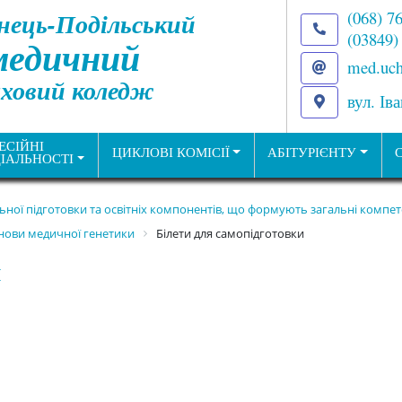
нець-Подільський
(068) 7
(03849)
медичний
med.uch
ховий коледж
вул. Ів
ЕСІЙНІ
ЦИКЛОВІ КОМІСІЇ
АБІТУРІЄНТУ
ІАЛЬНОСТІ
льної підготовки та освітніх компонентів, що формують загальні комп
основи медичної генетики
Білети для самопідготовки
и