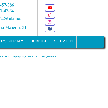
6-57-386
Youtube
 7-47-34
TikTok
22@ukr.net
Instagram
ана Мазепи, 31
Facebook
СТУДЕНТАМ
НОВИНИ
КОНТАКТИ
етентності природничого спрямування