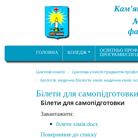
Кам'я
фа
ОСВІТНЬО ПРОФ
ГОЛОВНА
КОЛЕДЖ
ПРОГРАМИ/СПЕЦ
Циклові комісії
Циклова комісія предметів профі
Біологія, медична біологія, хімія, медична хімія, 
Білети для самопідготовк
Білети для самопідготовки
Завантажити:
білети хімія.docx
Повернення до списку