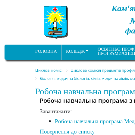
Кам'я
фа
ОСВІТНЬО ПРОФ
ГОЛОВНА
КОЛЕДЖ
ПРОГРАМИ/СПЕЦ
Циклові комісії
Циклова комісія предметів профі
Біологія, медична біологія, хімія, медична хімія, 
Робоча навчальна програма
Робоча навчальна програма з 
Завантажити:
Робоча навчальна програма Мед.
Повернення до списку