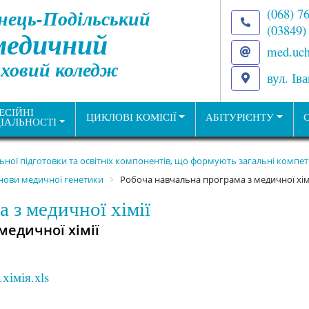
нець-Подільський
(068) 7
(03849)
медичний
med.uch
ховий коледж
вул. Ів
ЕСІЙНІ
ЦИКЛОВІ КОМІСІЇ
АБІТУРІЄНТУ
ІАЛЬНОСТІ
льної підготовки та освітніх компонентів, що формують загальні комп
основи медичної генетики
Робоча навчальна програма з медичної хім
 з медичної хімії
медичної хімії
хімія.xls