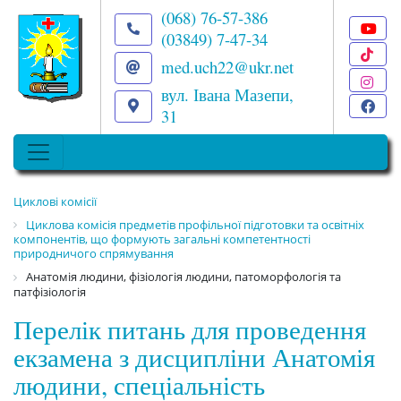
(068) 76-57-386
(03849) 7-47-34
T
med.uch22@ukr.net
I
вул. Івана Мазепи,
F
31
Циклові комісії
Циклова комісія предметів профільної підготовки та освітніх
компонентів, що формують загальні компетентності
природничого спрямування
Анатомія людини, фізіологія людини, патоморфологія та
патфізіологія
Перелік питань для проведення
екзамена з дисципліни Анатомія
людини, спеціальність