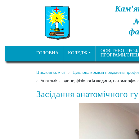
Кам'я
фа
ОСВІТНЬО ПРОФ
ГОЛОВНА
КОЛЕДЖ
ПРОГРАМИ/СПЕЦ
Циклові комісії
Циклова комісія предметів профі
Анатомія людини, фізіологія людини, патоморфолог
Засідання анатомічного г