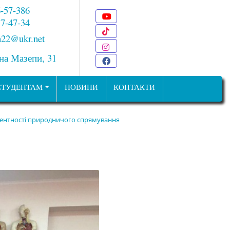
6-57-386
Youtube
 7-47-34
TikTok
22@ukr.net
Instagram
ана Мазепи, 31
Facebook
СТУДЕНТАМ
НОВИНИ
КОНТАКТИ
етентності природничого спрямування