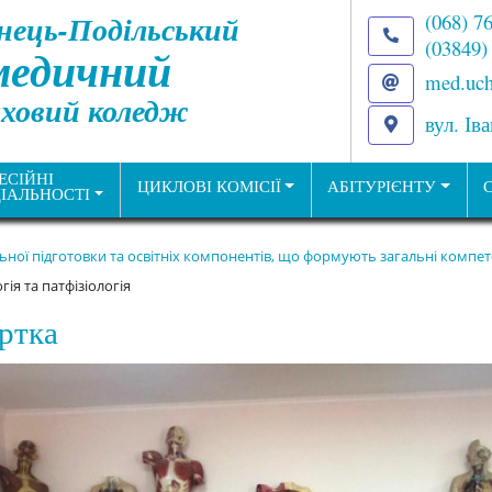
нець-Подільський
(068) 7
(03849)
медичний
med.uch
ховий коледж
вул. Ів
ЕСІЙНІ
ЦИКЛОВІ КОМІСІЇ
АБІТУРІЄНТУ
ІАЛЬНОСТІ
льної підготовки та освітніх компонентів, що формують загальні комп
ія та патфізіологія
уртка