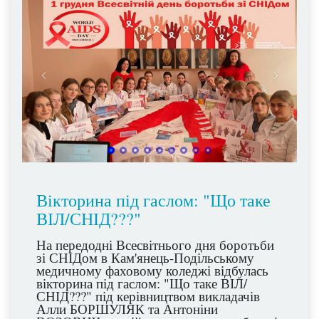
Вікторина під гаслом: "Що таке
ВІЛ/СНІД???"
На передодні Всесвітнього дня боротьби
зі СНІДом в Кам'янець-Подільському
медичному фаховому коледжі відбулась
вікторина під гаслом: "Що таке ВІЛ/
СНІД???" під керівництвом викладачів
Алли БОРШУЛЯК та Антоніни