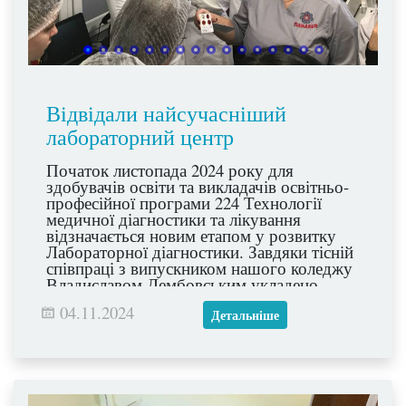
Відвідали найсучасніший
лабораторний центр
Початок листопада 2024 року для
здобувачів освіти та викладачів освітньо-
професійної програми 224 Технології
медичної діагностики та лікування
відзначається новим етапом у розвитку
Лабораторної діагностики. Завдяки тісній
співпраці з випускником нашого коледжу
Владиславом Дембовським укладено
меморандум з ТОВ «Лабораторний центр
04.11.2024
Панакея», відповідно до якого ми маємо
Детальніше
можливість відвідати найсучасніший
лабораторний центр. Дякуємо
керівництву ТОВ «Лабораторний центр
Панакея» та завідуючій лабораторії Сенко
Світлані Володимирівній за чудово