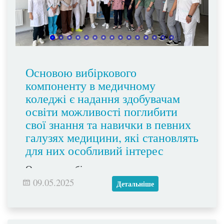
Основою вибіркового
компоненту в медичному
коледжі є надання здобувачам
освіти можливості поглибити
свої знання та навички в певних
галузях медицини, які становлять
для них особливий інтерес
Основою вибіркового компоненту в
медичному коледжі є надання здобувачам
09.05.2025
Детальніше
освіти можливості поглибити свої знання
та навички в певних галузях медицини,
які становлять для них особливий інтерес