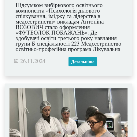
Підсумком вибіркового освітнього
компонента «Психологія ділового
спілкування, іміджу та лідерства в
медсестринстві» викладач Антоніна
ВОЗОВИЧ стало оформлення
«ФУТБОЛОК ПОБАЖАНЬ». Де
здобувачі освіти третього року навчання
групи Б спеціальності 223 Медсестринство
освітньо-професійна програма Лікувальна
справа всі свої бажання та побажання
відобразили на тканині.
26.11.2024
Детальніше