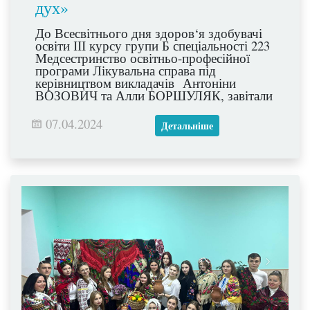
дух»
До Всесвітнього дня здоров‘я здобувачі
освіти ІІІ курсу групи Б спеціальності 223
Медсестринство освітньо-професійної
програми Лікувальна справа під
керівництвом викладачів Антоніни
ВОЗОВИЧ та Алли БОРШУЛЯК, завітали
до здобувачів освіти 2-Б класу Кам‘янець-
Подільського ліцею 10 де провели лекцію-
07.04.2024
Детальніше
бесіду з елементами гри «В здоровому
тілі - здоровий дух» та для
здобувачів освіти 8-Б класу Кам‘янець-
Подільського ліцею 1 де провели лекцію-
бесіду з елементами тренінгу
«Попереджений — значить озброєний»