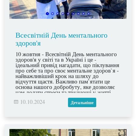
Всесвітній День ментального
здоров'я
10 жовтня - Всесвітній День ментального
здоров'я у світі та в Україні і це -
ідеальний привід нагадати, що піклування
про себе та про своє ментальне здоров`я -
найважливіший крок на шляху до
відчуття щастя. Важливо пам`ятати це
основа нашого добробуту, яке дозволяє
нам долати стреси та труднощі у житті.
10.10.2024
Детальніше