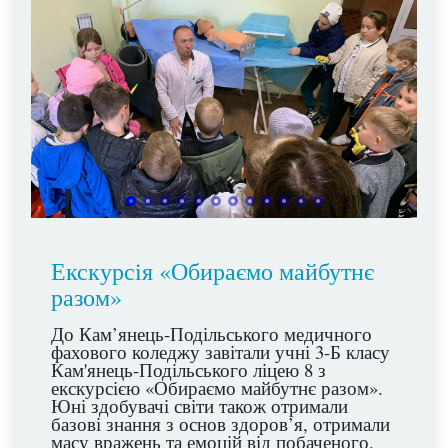
проведену екскурсію та інформаційно
насичену зустріч. Раді нашій співпраці та
очікуємо на нові зустрічі.
Екскурсія «Обираємо майбутнє
разом»
До Кам’янець-Подільського медичного
фахового коледжу завітали учні 3-Б класу
Кам'янець-Подільського ліцею 8 з
екскурсією «Обираємо майбутнє разом».
Юні здобувачі світи також отримали
базові знання з основ здоров’я, отримали
масу вражень та емоцій від побаченого.