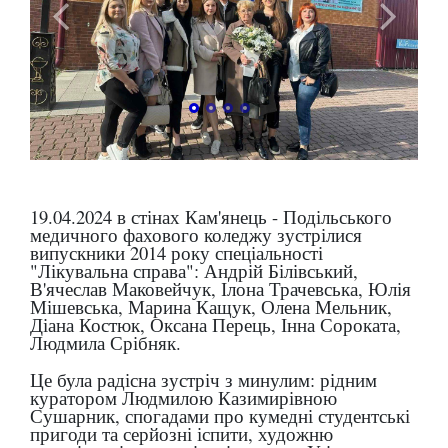
19.04.2024 в стінах Кам'янець - Подільського
медичного фахового коледжу зустрілися
випускники 2014 року спеціальності
"Лікувальна справа": Андрій Білівський,
В'ячеслав Маковейчук, Ілона Трачевська, Юлія
Мішевська, Марина Кащук, Олена Мельник,
Діана Костюк, Оксана Перець, Інна Сороката,
Людмила Срібняк.
Це була радісна зустріч з минулим: рідним
куратором Людмилою Казимирівною
Сушарник, спогадами про кумедні студентські
пригоди та серйозні іспити, художню