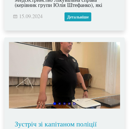
(керівник групи Юлія Штефанко), які
показали глядачам етапи розвитку
медицини крізь призму історичних
15.09.2024
Детальніше
постатей.
Зустріч зі капітаном поліції