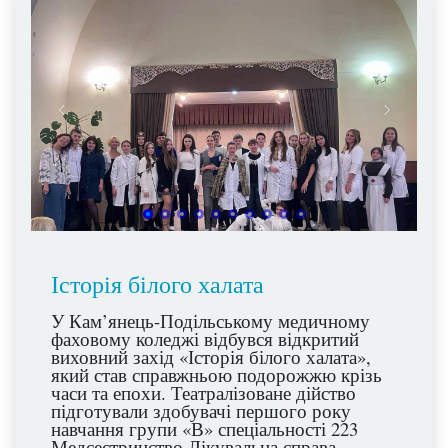
Історія білого халата
У Кам’янець-Подільському медичному
фаховому коледжі відбувся відкритий
виховний захід «Історія білого халата»,
який став справжньою подорожжю крізь
часи та епохи. Театралізоване дійство
підготували здобувачі першого року
навчання групи «В» спеціальності 223
Медсестринство Лікувальна справа