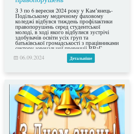
З 3 по 6 вересня 2024 року у Камʼянець-
Подільському медичному фаховому
коледжі відбувся тиждень профілактики
правопорушень серед студентської
молоді, в ході якого відбулися зустрічі
здобувачів освіти усіх груп та
батьківської громадськості з працівниками
сектору ювенальної превенціі ВВзГ
Камʼянець- Подільського РУП ГУНП в
06.09.2024
Хмельницькій області: капітаном поліції
Детальніше
Родіною Катериною Олександрівною,
лейтенантом поліції Стремінським
Денисом Вячеславовичем, капітаном
поліції Придругом Петром
Омеляновичем. Дякуємо їм за тісну
співпрацю з нашим колективом!