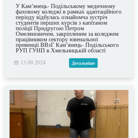
У Камʼянець- Подільському медичному
фаховому коледжі в рамках адаптаційного
періоду відбулась ознайомча зустріч
студентів перших курсів з капітаном
поліції Придругою Петром
Омеляновичем, закріпленим за коледжем
працівником сектору ювенальної
превенціі ВВзГ Камʼянець- Подільського
РУП ГУНП в Хмельницькій області
13.09.2024
Детальніше