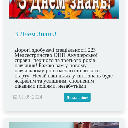
З Днем Знань!
Дорогі здобувачі спеціальності 223
Медсестринство ОПП Акушерської
справи першого та третього років
навчання! Бажаю вам у новому
навчальному році наснаги та легкого
старту. Нехай ваш шлях у світі знань буде
яскравим та успішним, сповненим
цікавими подіями, незабутніми
враженнями та високими досягненнями!
01.09.2024
Детальніше
Нехай заняття будуть мирними та
спокійними!
Зі святом! З початком нового,
Переможного, навчального року!