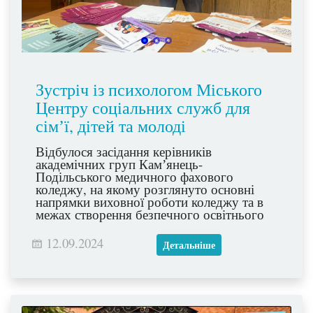
Зустріч із психологом Міського
Центру соціальних служб для
сімʼї, дітей та молоді
Відбулося засідання керівників
академічних груп Камʼянець-
Подільського медичного фахового
коледжу, на якому розглянуто основні
напрямки виховної роботи коледжу та в
межах створення безпечного освітнього
середовища організована зустріч з
психологом Міського Центру соціальних
12.09.2024
Детальніше
служб для сімʼї, дітей та молоді Віталієм
Поліщуком. Під час зустрічі обговорили
тему наркотичної залежності серед
студентської молоді, причин її появи,
шляхи виявлення та профілактики.