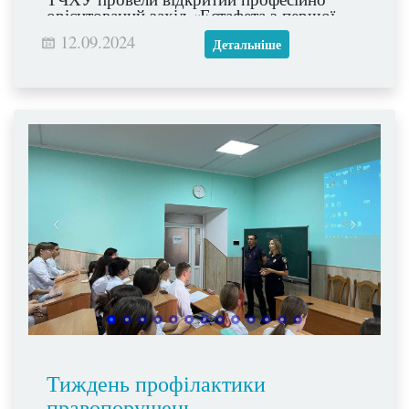
орієнтований захід «Естафета з першої
допомоги».
12.09.2024
Детальніше
Тиждень профілактики
правопорушень