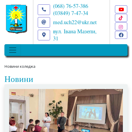
(068) 76-57-386
(03849) 7-47-34
T
med.uch22@ukr.net
I
вул. Івана Мазепи,
F
31
Новини коледжа
Новини