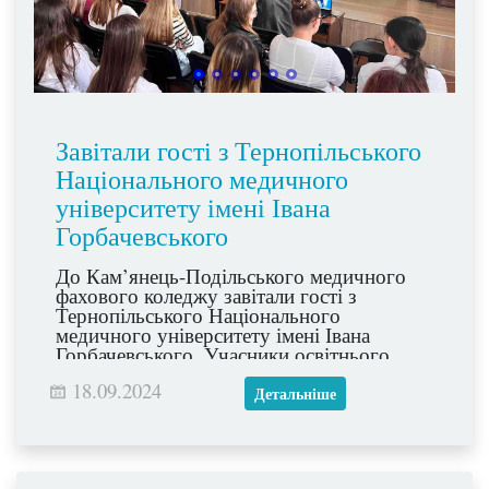
Завітали гості з Тернопільського
Національного медичного
університету імені Івана
Горбачевського
До Кам’янець-Подільського медичного
фахового коледжу завітали гості з
Тернопільського Національного
медичного університету імені Івана
Горбачевського. Учасники освітнього
процесу Коледжу отримали відповіді на
18.09.2024
запитання стосовно умов вступу до вишу
Детальніше
та були запрошені на благодійний
медичний форум «MedTalk», який
відбудеться у Тернополі.