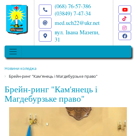
(068) 76-57-386
(03849) 7-47-34
T
med.uch22@ukr.net
I
вул. Івана Мазепи,
F
31
Новини коледжа
Брейн-ринг "Кам'янець і Магдебурзьке право"
Брейн-ринг "Кам'янець і
Магдебурзьке право"