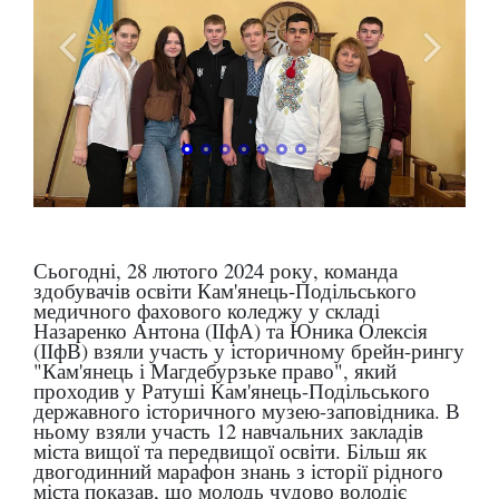
Сьогодні, 28 лютого 2024 року, команда
здобувачів освіти Кам'янець-Подільського
медичного фахового коледжу у складі
Назаренко Антона (ІІфА) та Юника Олексія
(ІІфВ) взяли участь у історичному брейн-рингу
"Кам'янець і Магдебурзьке право", який
проходив у Ратуші Кам'янець-Подільського
державного історичного музею-заповідника. В
ньому взяли участь 12 навчальних закладів
міста вищої та передвищої освіти. Більш як
двогодинний марафон знань з історії рідного
міста показав, що молодь чудово володіє