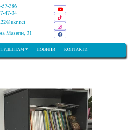
6-57-386
Youtube
 7-47-34
TikTok
22@ukr.net
Instagram
ана Мазепи, 31
Facebook
СТУДЕНТАМ
НОВИНИ
КОНТАКТИ