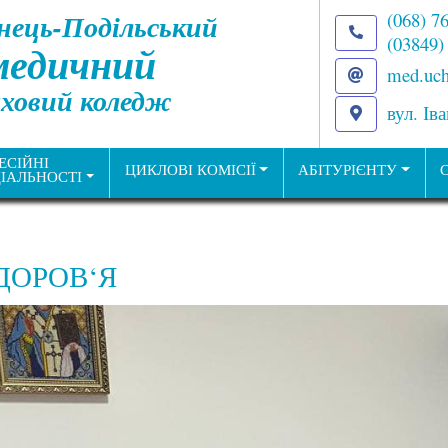
нець-Подільський
(068) 7
(03849)
медичний
med.uch
ховий коледж
вул. Ів
ЕСІЙНІ
ЦИКЛОВІ КОМІСІЇ
АБІТУРІЄНТУ
ІАЛЬНОСТІ
ДОРОВ‘Я