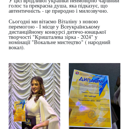
У цієї вродливої українки неймовірно чарівний
голос та прекрасна душа, яка підказує, що
автентичність - це природно і милозвучно.
Сьогодні ми вітаємо Віталіну з новою
перемогою - І місце у Всеукраїнському
дистанційному конкурсі дитячо-юнацької
творчості "Кришталева зірка - 2024" у
номінації "Вокальне мистецтво" ( народний
вокал).