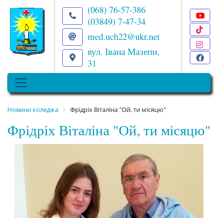
(068) 76-57-386
(03849) 7-47-34
T
med.uch22@ukr.net
I
вул. Івана Мазепи,
F
31
Новини коледжа
Фрідріх Віталіна "Ой, ти місяцю"
Фрідріх Віталіна "Ой, ти місяцю"