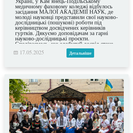
Україні, у Кам’янець-Подільському
медичному фаховому коледжі відбулось
засідання МАЛОЇ АКАДЕМІЇ НАУК, де
молоді науковці представили свої науково-
дослідницькі (пошукові) роботи під
керівництвом досвідчених керівників
гуртків. Дякуємо доповідачам за гарні
науково-дослідницькі проєкти.
Сподіваємось, що здобутий досвід стане
фундаментом для подальших професійних
17.05.2025
Детальніше
звершень! Вітаємо переможців конкурсу-
захисту науково-дослідницьких та
пошукових робіт! Бажаємо успіхів!