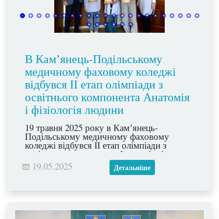
В Камʼянець-Подільському
медичному фаховому коледжі
відбувся ІІ етап олімпіади з
освітнього компонента Анатомія
і фізіологія людини
19 травня 2025 року в Камʼянець-
Подільському медичному фаховому
коледжі відбувся ІІ етап олімпіади з
освітнього компонента Анатомія і
фізіологія людини (викладач Ганна
19.05.2025
Детальніше
ДЗІКЕВИЧ), в якому взяли участь
здобувачі освіти другого року навчання
спеціальності 223 Медсестринство
Лікувальна справа груп А, Б.
Олімпіада з анатомії і фізіології людини
допомагає здобувачам освіти не лише