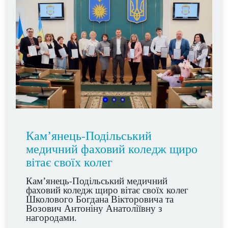
краще запам'ятати базові знання, а й
вивчити складні та маловідомі аспекти
анатомії людини, розширюючи їхній
кругозір та відкриваючи нові можливості
для подальшого навчання та кар'єри,
також вдосконалити знання у цій сфері,
даючи можливість показати свої здібності
та порівняти їх з іншими учасниками.
Переможцями стали такі здобувачі освіти:
І місце - Юлія ХРИСТОФОР Yulia
Khrystofor;
ІІ місце - Роман МОШАК;
ІІІ місце - Аріна ШЕВЧУК Аріна Шевчук.
Вітаємо переможців!
Камʼянець-Подільський
медичний фаховий коледж щиро
вітає своїх колег
Камʼянець-Подільський медичний
фаховий коледж щиро вітає своїх колег
Школового Богдана Вікторовича та
Возович Антоніну Анатоліївну з
нагородами.