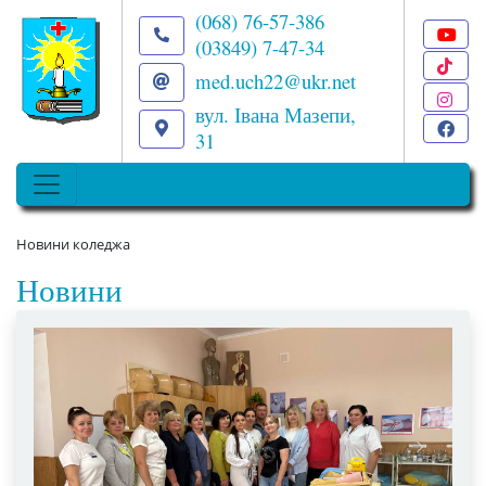
(068) 76-57-386
(03849) 7-47-34
T
med.uch22@ukr.net
I
вул. Івана Мазепи,
F
31
Новини коледжа
Новини