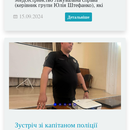
(керівник групи Юлія Штефанко), які
показали глядачам етапи розвитку
медицини крізь призму історичних
15.09.2024
Детальніше
постатей.
Зустріч зі капітаном поліції