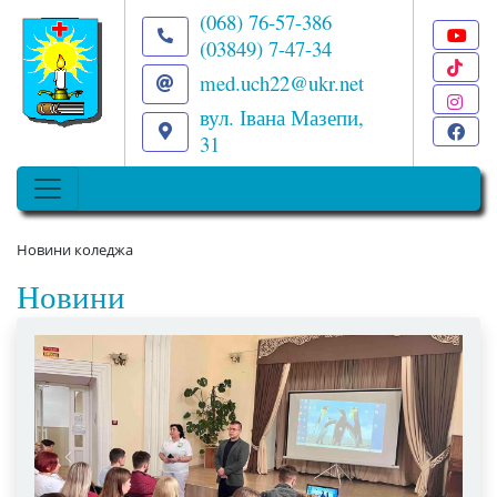
(068) 76-57-386
(03849) 7-47-34
T
med.uch22@ukr.net
I
вул. Івана Мазепи,
F
31
Новини коледжа
Новини