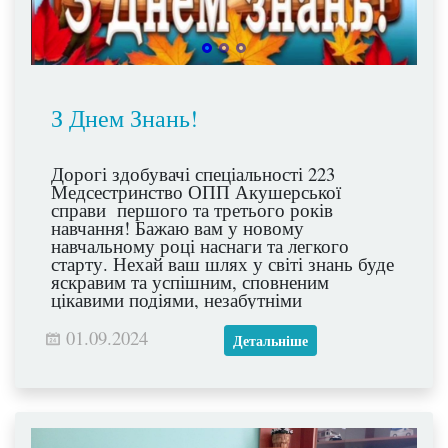
З Днем Знань!
Дорогі здобувачі спеціальності 223
Медсестринство ОПП Акушерської
справи першого та третього років
навчання! Бажаю вам у новому
навчальному році наснаги та легкого
старту. Нехай ваш шлях у світі знань буде
яскравим та успішним, сповненим
цікавими подіями, незабутніми
враженнями та високими досягненнями!
01.09.2024
Детальніше
Нехай заняття будуть мирними та
спокійними!
Зі святом! З початком нового,
Переможного, навчального року!