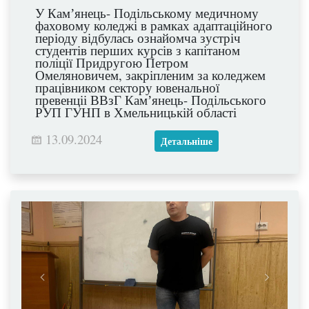
У Камʼянець- Подільському медичному
фаховому коледжі в рамках адаптаційного
періоду відбулась ознайомча зустріч
студентів перших курсів з капітаном
поліції Придругою Петром
Омеляновичем, закріпленим за коледжем
працівником сектору ювенальної
превенціі ВВзГ Камʼянець- Подільського
РУП ГУНП в Хмельницькій області
13.09.2024
Детальніше