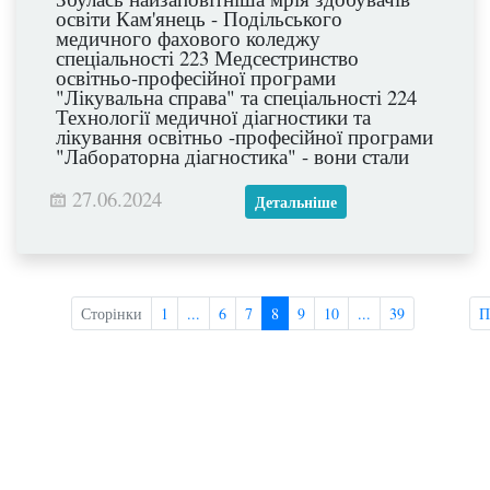
освіти Кам'янець - Подільського
медичного фахового коледжу
спеціальності 223 Медсестринство
освітньо-професійної програми
"Лікувальна справа" та спеціальності 224
Технології медичної діагностики та
лікування освітньо -професійної програми
"Лабораторна діагностика" - вони стали
дипломованими спеціалістами.
27.06.2024
Детальніше
Сторінки
1
...
6
7
8
9
10
...
39
П