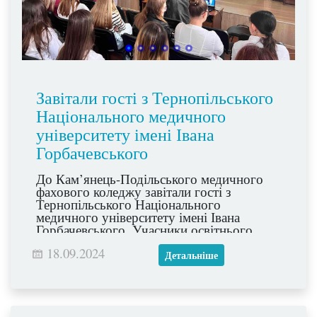
Завітали гості з Тернопільського
Національного медичного
університету імені Івана
Горбачевського
До Кам’янець-Подільського медичного
фахового коледжу завітали гості з
Тернопільського Національного
медичного університету імені Івана
Горбачевського. Учасники освітнього
процесу Коледжу отримали відповіді на
18.09.2024
запитання стосовно умов вступу до вишу
Детальніше
та були запрошені на благодійний
медичний форум «MedTalk», який
відбудеться у Тернополі.