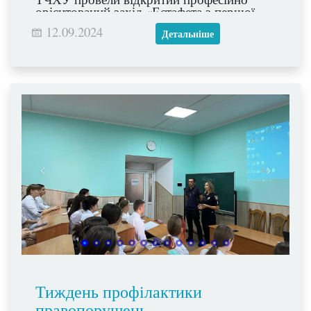
орієнтований захід «Естафета з першої
допомоги».
12.09.2024
Детальніше
Тиждень профілактики
правопорушень