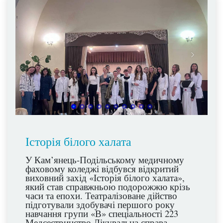
Історія білого халата
У Кам’янець-Подільському медичному
фаховому коледжі відбувся відкритий
виховний захід «Історія білого халата»,
який став справжньою подорожжю крізь
часи та епохи. Театралізоване дійство
підготували здобувачі першого року
навчання групи «В» спеціальності 223
Медсестринство Лікувальна справа