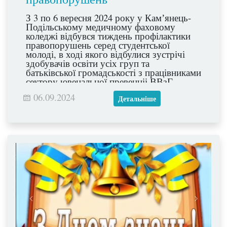
З 3 по 6 вересня 2024 року у Камʼянець-
Подільському медичному фаховому
коледжі відбувся тиждень профілактики
правопорушень серед студентської
молоді, в ході якого відбулися зустрічі
здобувачів освіти усіх груп та
батьківської громадськості з працівниками
сектору ювенальної превенціі ВВзГ
Камʼянець- Подільського РУП ГУНП в
06.09.2024
Хмельницькій області: капітаном поліції
Детальніше
Родіною Катериною Олександрівною,
лейтенантом поліції Стремінським
Денисом Вячеславовичем, капітаном
поліції Придругом Петром
Омеляновичем. Дякуємо їм за тісну
співпрацю з нашим колективом!