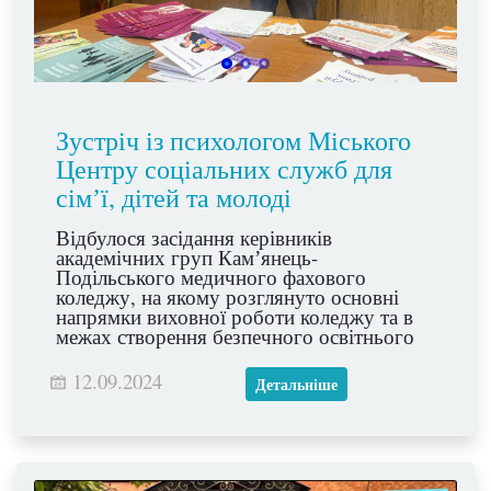
Зустріч із психологом Міського
Центру соціальних служб для
сімʼї, дітей та молоді
Відбулося засідання керівників
академічних груп Камʼянець-
Подільського медичного фахового
коледжу, на якому розглянуто основні
напрямки виховної роботи коледжу та в
межах створення безпечного освітнього
середовища організована зустріч з
психологом Міського Центру соціальних
12.09.2024
Детальніше
служб для сімʼї, дітей та молоді Віталієм
Поліщуком. Під час зустрічі обговорили
тему наркотичної залежності серед
студентської молоді, причин її появи,
шляхи виявлення та профілактики.