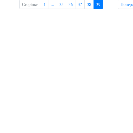
Сторінки
1
...
35
36
37
38
39
Попер