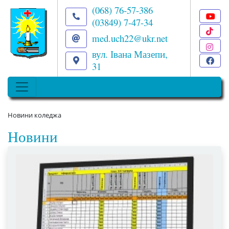
(068) 76-57-386
(03849) 7-47-34
T
med.uch22@ukr.net
I
вул. Івана Мазепи,
F
31
Новини коледжа
Новини