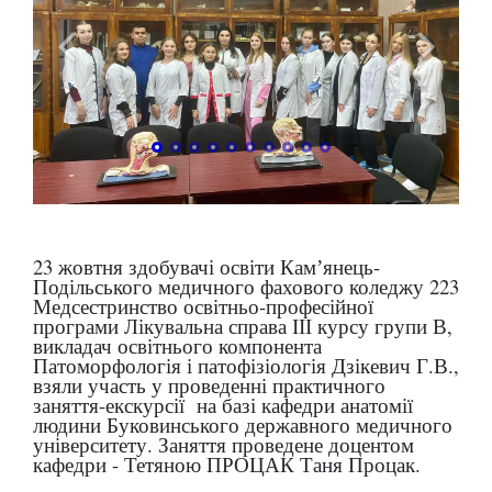
23 жовтня здобувачі освіти Камʼянець-
Подільського медичного фахового коледжу 223
Медсестринство освітньо-професійної
програми Лікувальна справа ІІІ курсу групи В,
викладач освітнього компонента
Патоморфологія і патофізіологія Дзікевич Г.В.,
взяли участь у проведенні практичного
заняття-екскурсії на базі кафедри анатомії
людини Буковинського державного медичного
університету. Заняття проведене доцентом
кафедри - Тетяною ПРОЦАК Таня Процак.