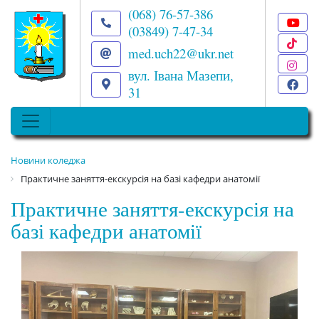
(068) 76-57-386
(03849) 7-47-34
T
med.uch22@ukr.net
I
вул. Івана Мазепи,
F
31
Новини коледжа
Практичне заняття-екскурсія на базі кафедри анатомії
Практичне заняття-екскурсія на
базі кафедри анатомії