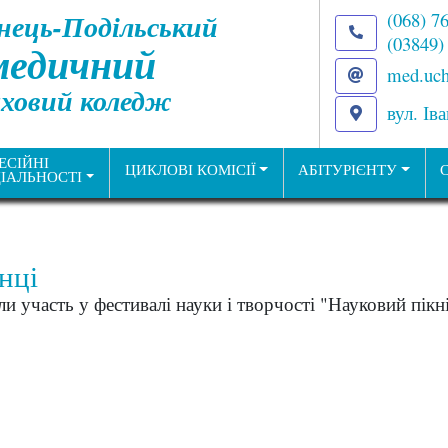
нець-Подільський
(068) 7
(03849)
медичний
med.uch
ховий коледж
вул. Ів
ЕСІЙНІ
ЦИКЛОВІ КОМІСІЇ
АБІТУРІЄНТУ
ІАЛЬНОСТІ
нці
и участь у фестивалі науки і творчості "Науковий пікн