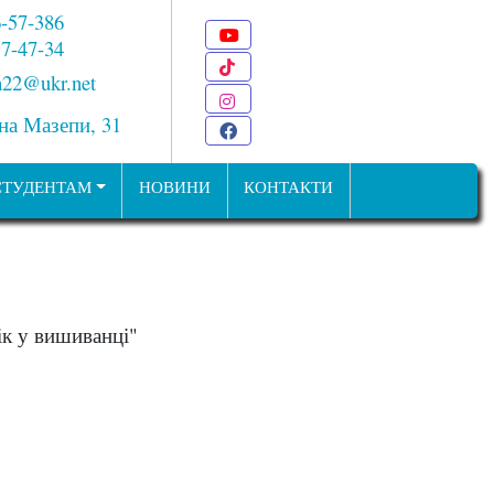
6-57-386
Youtube
 7-47-34
TikTok
22@ukr.net
Instagram
ана Мазепи, 31
Facebook
СТУДЕНТАМ
НОВИНИ
КОНТАКТИ
ік у вишиванці"