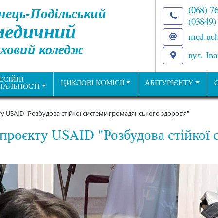
нець-Подільський
(068) 7
(03849)
медичний
med.uch
ховий коледж
вул. Ів
ЕСІЙНІ
ЦИКЛОВІ КОМІСІЇ
АБІТУРІЄНТУ
ІАЛЬНОСТІ
ту USAID "Розбудова стійкої системи громадянського здоровʼя"
а проєкту USAID "Розбудова стійкої