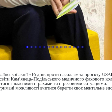
аїнської акції «16 днів проти насилля» та проєкту USA
освіти Камʼянець-Подільського медичного фахового кол
ятися з власними страхами та стресовими ситуаціями.
тримані можливості вчитися берегти своє ментальне зд