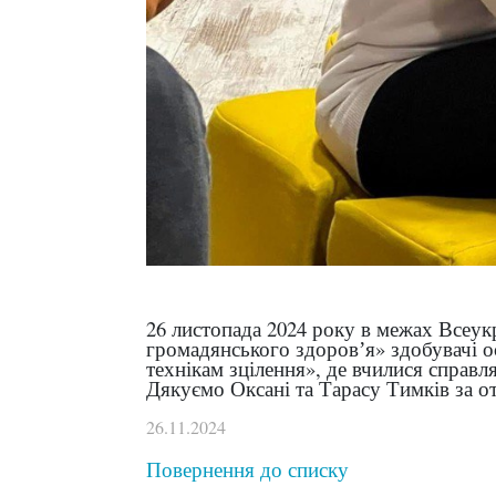
26 листопада 2024 року в межах Всеукр
громадянського здоровʼя» здобувачі 
технікам зцілення», де вчилися справл
Дякуємо Оксані та Тарасу Тимків за о
26.11.2024
Повернення до списку