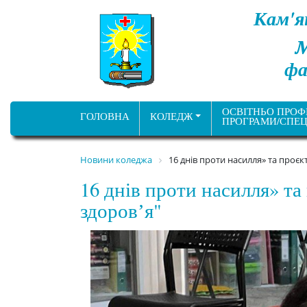
Кам'я
фа
ОСВІТНЬО ПРОФ
ГОЛОВНА
КОЛЕДЖ
ПРОГРАМИ/СПЕЦ
Новини коледжа
16 днів проти насилля» та проєк
16 днів проти насилля» т
здоровʼя"