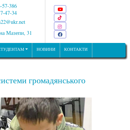
6-57-386
Youtube
 7-47-34
TikTok
22@ukr.net
Instagram
ана Мазепи, 31
Facebook
СТУДЕНТАМ
НОВИНИ
КОНТАКТИ
 системи громадянського