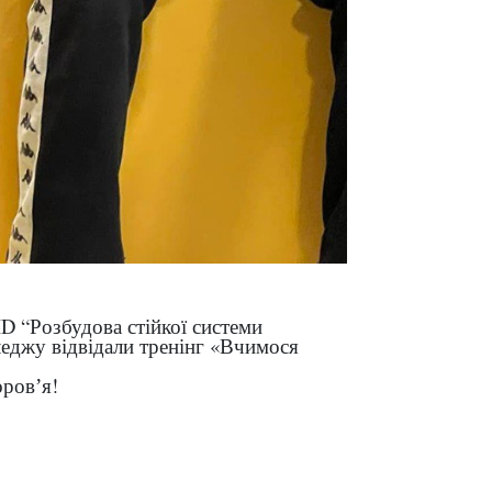
ID “Розбудова стійкої системи
еджу відвідали тренінг «Вчимося
оровʼя!