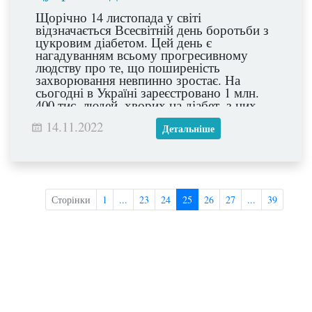
Щорічно 14 листопада у світі
відзначається Всесвітній день боротьби з
цукровим діабетом. Цей день є
нагадуванням всьому прогресивному
людству про те, що поширеність
захворювання невпинно зростає. На
сьогодні в Україні зареєстровано 1 млн.
400 тис. людей, хворих на діабет, з них
190 тис. пацієнтів змушені постійно
14.11.2022
приймати інсулін.
Детальніше
Сторінки
1
...
23
24
25
26
27
...
39