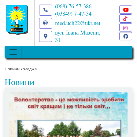
(068) 76-57-386
(03849) 7-47-34
T
med.uch22@ukr.net
I
вул. Івана Мазепи,
F
31
Новини коледжа
Новини