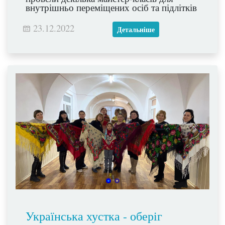
внутрішньо переміщених осіб та підлітків
з деокупованих територій, які завітали до
нас на свята.
23.12.2022
Детальніше
Українська хустка - оберіг