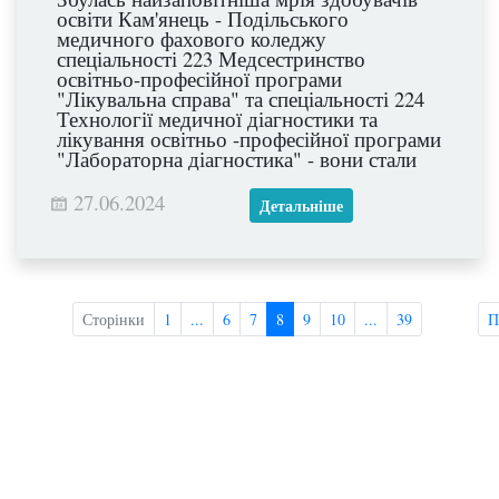
освіти Кам'янець - Подільського
медичного фахового коледжу
спеціальності 223 Медсестринство
освітньо-професійної програми
"Лікувальна справа" та спеціальності 224
Технології медичної діагностики та
лікування освітньо -професійної програми
"Лабораторна діагностика" - вони стали
дипломованими спеціалістами.
27.06.2024
Детальніше
Сторінки
1
...
6
7
8
9
10
...
39
П