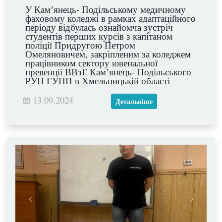
У Камʼянець- Подільському медичному
фаховому коледжі в рамках адаптаційного
періоду відбулась ознайомча зустріч
студентів перших курсів з капітаном
поліції Придругою Петром
Омеляновичем, закріпленим за коледжем
працівником сектору ювенальної
превенціі ВВзГ Камʼянець- Подільського
РУП ГУНП в Хмельницькій області
13.09.2024
Детальніше