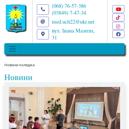
(068) 76-57-386
(03849) 7-47-34
T
med.uch22@ukr.net
I
вул. Івана Мазепи,
F
31
Новини коледжа
Новини