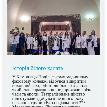
Історія білого халата
У Кам’янець-Подільському медичному
фаховому коледжі відбувся відкритий
виховний захід «Історія білого халата»,
який став справжньою подорожжю крізь
часи та епохи. Театралізоване дійство
підготували здобувачі першого року
навчання групи «В» спеціальності 223
Медсестринство Лікувальна справа