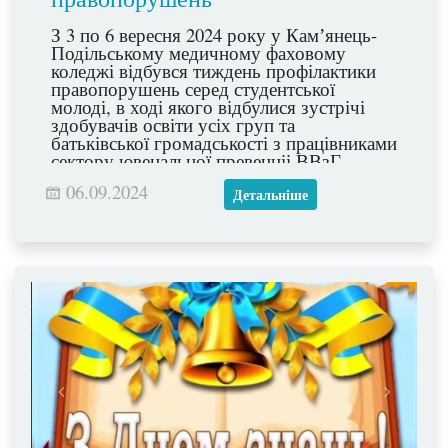
З 3 по 6 вересня 2024 року у Камʼянець-
Подільському медичному фаховому
коледжі відбувся тиждень профілактики
правопорушень серед студентської
молоді, в ході якого відбулися зустрічі
здобувачів освіти усіх груп та
батьківської громадськості з працівниками
сектору ювенальної превенціі ВВзГ
Камʼянець- Подільського РУП ГУНП в
06.09.2024
Хмельницькій області: капітаном поліції
Детальніше
Родіною Катериною Олександрівною,
лейтенантом поліції Стремінським
Денисом Вячеславовичем, капітаном
поліції Придругом Петром
Омеляновичем. Дякуємо їм за тісну
співпрацю з нашим колективом!