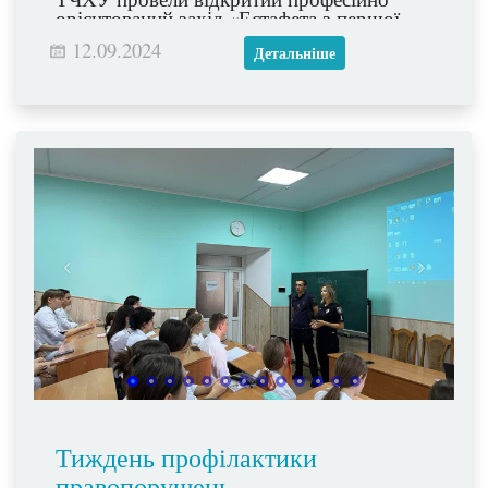
орієнтований захід «Естафета з першої
допомоги».
12.09.2024
Детальніше
Тиждень профілактики
правопорушень