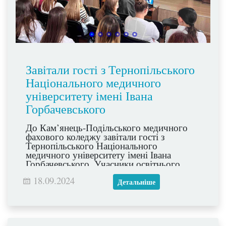
Завітали гості з Тернопільського
Національного медичного
університету імені Івана
Горбачевського
До Кам’янець-Подільського медичного
фахового коледжу завітали гості з
Тернопільського Національного
медичного університету імені Івана
Горбачевського. Учасники освітнього
процесу Коледжу отримали відповіді на
18.09.2024
запитання стосовно умов вступу до вишу
Детальніше
та були запрошені на благодійний
медичний форум «MedTalk», який
відбудеться у Тернополі.