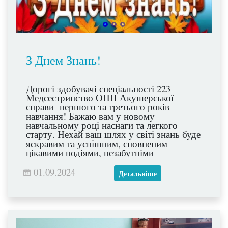
З Днем Знань!
Дорогі здобувачі спеціальності 223
Медсестринство ОПП Акушерської
справи першого та третього років
навчання! Бажаю вам у новому
навчальному році наснаги та легкого
старту. Нехай ваш шлях у світі знань буде
яскравим та успішним, сповненим
цікавими подіями, незабутніми
враженнями та високими досягненнями!
01.09.2024
Детальніше
Нехай заняття будуть мирними та
спокійними!
Зі святом! З початком нового,
Переможного, навчального року!