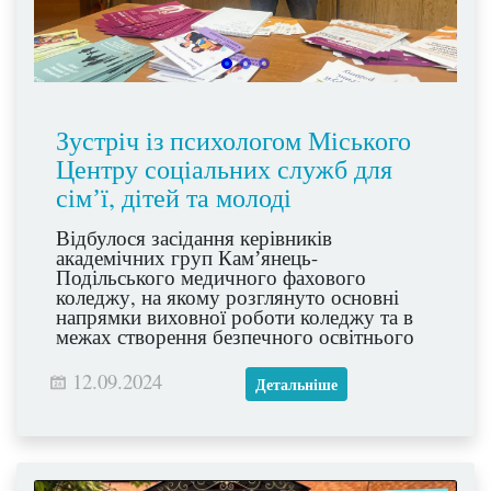
Зустріч із психологом Міського
Центру соціальних служб для
сімʼї, дітей та молоді
Відбулося засідання керівників
академічних груп Камʼянець-
Подільського медичного фахового
коледжу, на якому розглянуто основні
напрямки виховної роботи коледжу та в
межах створення безпечного освітнього
середовища організована зустріч з
психологом Міського Центру соціальних
12.09.2024
Детальніше
служб для сімʼї, дітей та молоді Віталієм
Поліщуком. Під час зустрічі обговорили
тему наркотичної залежності серед
студентської молоді, причин її появи,
шляхи виявлення та профілактики.