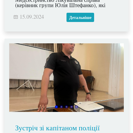
(керівник групи Юлія Штефанко), які
показали глядачам етапи розвитку
медицини крізь призму історичних
15.09.2024
Детальніше
постатей.
Зустріч зі капітаном поліції