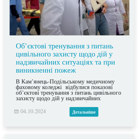
Об’єктові тренування з питань
цивільного захисту щодо дій у
надзвичайних ситуаціях та при
виникненні пожеж
В Кам’янець-Подільському медичному
фаховому коледжі відбулися показові
об’єктові тренування з питань цивільного
захисту щодо дій у надзвичайних
ситуаціях та при виникненні пожеж з
учасниками освітнього процесу на тему:
04.10.2024
Детальніше
«Дії керівного складу, формувань
цивільного захисту, персоналу та
здобувачів освіти коледжу в разі пожежі
у приміщеннях коледжу».