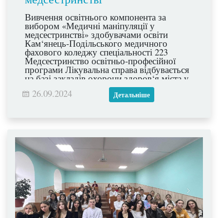
Вивчення освітнього компонента за
вибором «Медичні маніпуляції у
медсестринстві» здобувачами освіти
Кам‘янець-Подільського медичного
фахового коледжу спеціальності 223
Медсестринство освітньо-професійної
програми Лікувальна справа відбувається
на базі закладів охорони здоров‘я міста у
тісній співпраці зі стейкхолдерами.
26.09.2024
Дякуємо за наставництво та підтримку
Детальніше
медичній лабораторії Панакея та
колишньому випускникови Владиславу
ДЕМБОВСЬКОМУ за отримані
професійні (фахові) результати навчання.