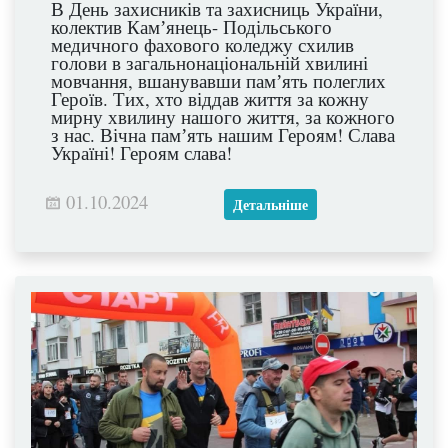
В День захисників та захисниць України,
колектив Камʼянець- Подільського
медичного фахового коледжу схилив
голови в загальнонаціональній хвилині
мовчання, вшанувавши памʼять полеглих
Героїв. Тих, хто віддав життя за кожну
мирну хвилину нашого життя, за кожного
з нас. Вічна памʼять нашим Героям! Слава
Україні! Героям слава!
01.10.2024
Детальніше