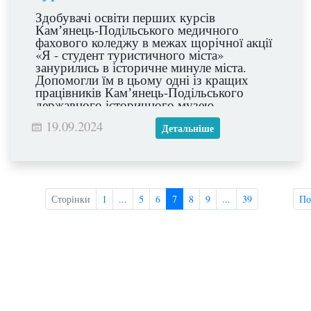
Здобувачі освіти перших курсів
Камʼянець-Подільського медичного
фахового коледжу в межах щорічної акції
«Я - студент туристичного міста»
занурились в історичне минуле міста.
Допомогли їм в цьому одні із кращих
працівників Камʼянець-Подільського
державного історичного музею-
заповідника Ірина Лехіцька та Галина
19.09.2024
Созанська, за що висловлюємо їм щиру
Детальніше
вдячність!
Сторінки
1
...
5
6
7
8
9
...
39
По