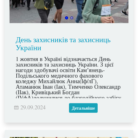
День захисників та захисниць
України
1 жовтня в Україні відзначається День
захисників та захисниць України. З цієї
нагоди здобувачі освіти Камʼянець-
Подільського медичного фахового
коледжу Михайлюк Анна(Іф/лГ),
Атаманюк Іван (Іак), Тимченко Олександр
(ІІак), Кривіцький Богдан
(ІVфА)долучилися до благодійного забігу
на підтримку поранених
29.09.2024
військовослужбовців. Забіг відбувся на
Детальніше
Європейській площі 29 вересня 2024 року.