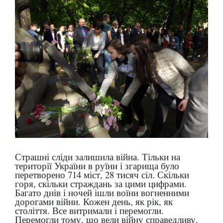
Страшні сліди залишила війна. Тільки на
території України в руїни і згарища було
перетворено 714 міст, 28 тисяч сіл. Скільки
горя, скільки страждань за цими цифрами.
Багато днів і ночей ішли воїни вогненними
дорогами війни. Кожен день, як рік, як
століття. Все витримали і перемогли.
Перемогли тому, що вели війну справедливу,