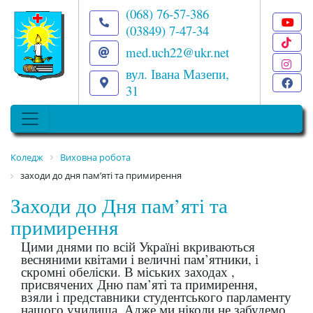
(068) 76-57-386
(03849) 7-47-34
T
med.uch22@ukr.net
I
вул. Івана Мазепи,
F
31
Коледж
Виховна робота
заходи до дня пам’яті та примирення
Заходи до Дня пам’яті та
примирення
Цими днями по всій Україні вкриваються
весняними квітами і величні пам’ятники, і
скромні обеліски. В міських заходах ,
присвячених Дню пам’яті та примирення,
взяли і представники студентського парламенту
нашого училища. Адже ми ніколи не забудемо