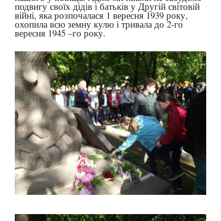
подвигу своїх дідів і батьків у Другій світовій
війні, яка розпочалася 1 вересня 1939 року,
охопила всю земну кулю і тривала до 2-го
вересня 1945 –го року.