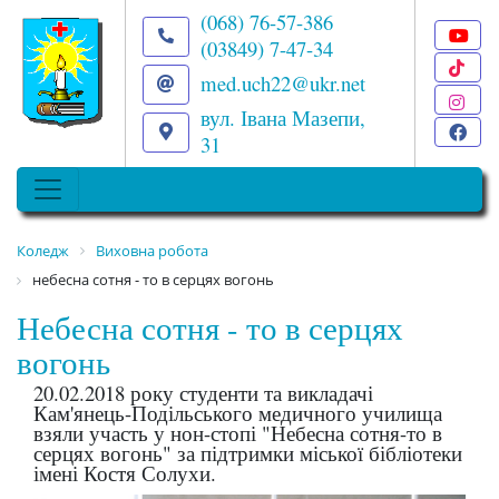
(068) 76-57-386
(03849) 7-47-34
T
med.uch22@ukr.net
I
вул. Івана Мазепи,
F
31
Коледж
Виховна робота
небесна сотня - то в серцях вогонь
Небесна сотня - то в серцях
вогонь
20.02.2018 року студенти та викладачі
Кам'янець-Подільського медичного училища
взяли участь у нон-стопі "Небесна сотня-то в
серцях вогонь" за підтримки міської бібліотеки
імені Костя Солухи.