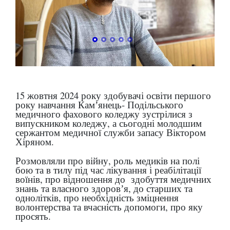
15 жовтня 2024 року здобувачі освіти першого
року навчання Камʼянець- Подільського
медичного фахового коледжу зустрілися з
випускником коледжу, а сьогодні молодшим
сержантом медичної служби запасу Віктором
Хіряном.
Розмовляли про війну, роль медиків на полі
бою та в тилу під час лікування і реабілітації
воїнів, про відношення до здобуття медичних
знань та власного здоровʼя, до старших та
однолітків, про необхідність зміцнення
волонтерства та вчасність допомоги, про яку
просять.