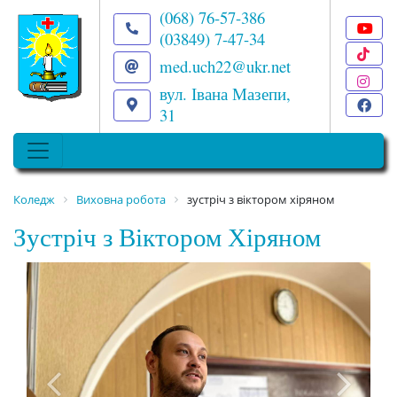
(068) 76-57-386
(03849) 7-47-34
T
med.uch22@ukr.net
I
вул. Івана Мазепи,
F
31
Коледж
Виховна робота
зустріч з віктором хіряном
Зустріч з Віктором Хіряном