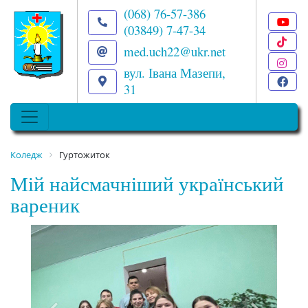
(068) 76-57-386
(03849) 7-47-34
T
med.uch22@ukr.net
I
вул. Івана Мазепи,
F
31
Коледж
Гуртожиток
Мій найсмачніший український
вареник