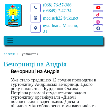
(068) 76-57-386
(03849) 7-47-34
T
med.uch22@ukr.net
I
вул. Івана Мазепи,
F
31
Коледж
Гуртожиток
Вечорниці на Андрія
Вечорниці на Андрія
Уже стало традицією 12 грудня проводити в
гуртожитку Андріївські вечорниці. Цього
року вихователь Бурденюк Оксана
Петрівна разом зі студентською радою
гуртожитку організували «Дівочі
посиденьки» з варениками. Дівчата
ділилися між собою рецептами вареників та