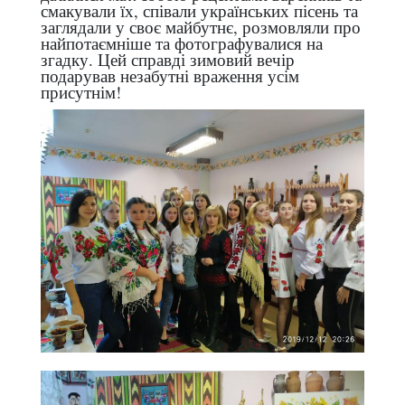
смакували їх, співали українських пісень та
заглядали у своє майбутнє, розмовляли про
найпотаємніше та фотографувалися на
згадку. Цей справді зимовий вечір
подарував незабутні враження усім
присутнім!