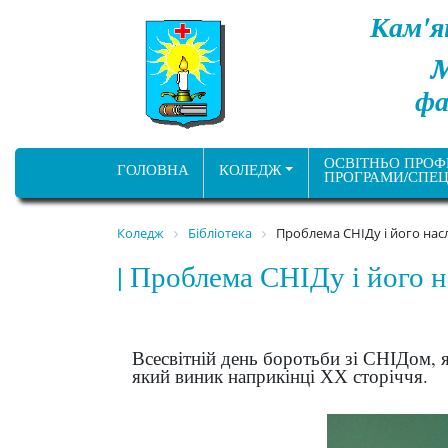
Кам'я
фа
ОСВІТНЬО ПРОФ
ГОЛОВНА
КОЛЕДЖ
ПРОГРАМИ/СПЕЦ
Коледж
Бібліотека
Проблема СНІДу і його насл
| Проблема СНІДу і його н
Всесвітній день боротьби зі СНІДом, я
який виник наприкінці ХХ сторіччя.