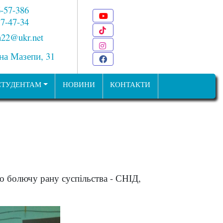
6-57-386
Youtube
 7-47-34
TikTok
22@ukr.net
Instagram
ана Мазепи, 31
Facebook
СТУДЕНТАМ
НОВИНИ
КОНТАКТИ
ро болючу рану суспільства - СНІД,