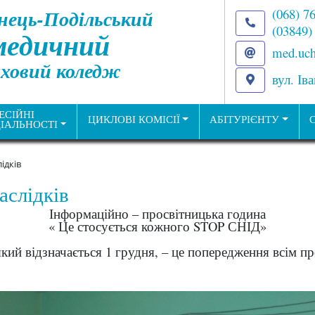
нець-Подільський
(068) 7
(03849)
медичний
med.uch
ховий коледж
вул. Ів
ЕСІЙНІ
ЦИКЛОВІ КОМІСІЇ
АБІТУРІЄНТУ
ІАЛЬНОСТІ
ідків
аслідків
Інформаційно – просвітницька година
« Це стосується кожного STOP СНІД»
кий відзначається 1 грудня, – це попередження всім п