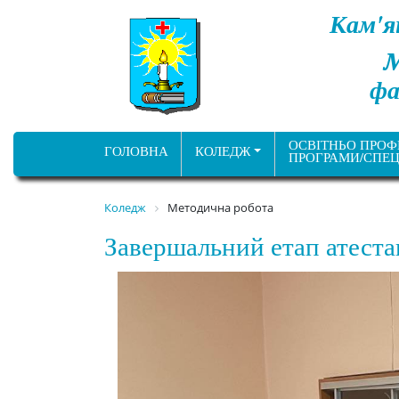
Кам'я
фа
ОСВІТНЬО ПРОФ
ГОЛОВНА
КОЛЕДЖ
ПРОГРАМИ/СПЕЦ
Коледж
Методична робота
Завершальний етап атеста