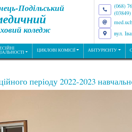
нець-Подільський
(068) 7
(03849)
медичний
med.uch
ховий коледж
вул. Ів
ЕСІЙНІ
ЦИКЛОВІ КОМІСІЇ
АБІТУРІЄНТУ
ІАЛЬНОСТІ
ційного періоду 2022-2023 навчальн