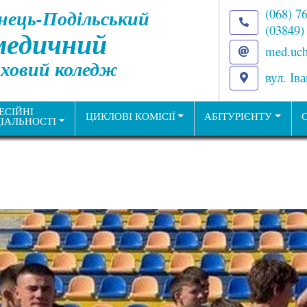
нець-Подільський
(068) 7
(03849)
медичний
med.uch
ховий коледж
вул. Ів
ЕСІЙНІ
ЦИКЛОВІ КОМІСІЇ
АБІТУРІЄНТУ
ІАЛЬНОСТІ