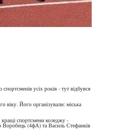
спортсменів усіх років - тут відбувся
о віку. Його організували: міська
ь кращі спортсмени коледжу -
о Воробець (4фА) та Василь Стефанків