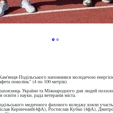
Кам'янця-Подільського наповнився молодечою енергією 
фета поколінь" (4 по 100 метрів).
 захисниць України та Міжнародного дня людей похилог
я освіти і науки, рада ветеранів міста.
Подільського медичного фахового коледжу взяли участ
ніслав Керничний(4фА), Ростислав Кубко (4фА), Дмитр