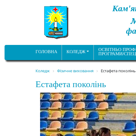
Кам'я
фа
ОСВІТНЬО ПРОФ
ГОЛОВНА
КОЛЕДЖ
ПРОГРАМИ/СПЕЦ
Коледж
Фізичне виховання
Естафета поколінь
Естафета поколінь