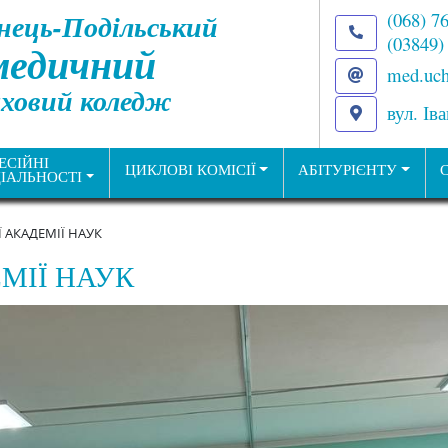
нець-Подільський
(068) 7
(03849)
медичний
med.uch
ховий коледж
вул. Ів
ЕСІЙНІ
ЦИКЛОВІ КОМІСІЇ
АБІТУРІЄНТУ
ІАЛЬНОСТІ
Ї АКАДЕМІЇ НАУК
ЕМІЇ НАУК