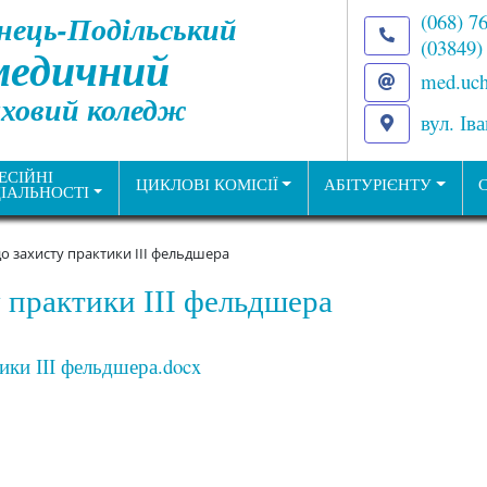
нець-Подільський
(068) 7
(03849)
медичний
med.uch
ховий коледж
вул. Ів
ЕСІЙНІ
ЦИКЛОВІ КОМІСІЇ
АБІТУРІЄНТУ
ІАЛЬНОСТІ
до захисту практики ІІІ фельдшера
у практики ІІІ фельдшера
ики ІІІ фельдшера.docx