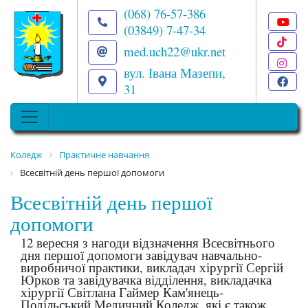
(068) 76-57-386
(03849) 7-47-34
T
med.uch22@ukr.net
I
вул. Івана Мазепи,
F
31
Коледж
Практичне навчання
Всесвітній день першої допомоги
Всесвітній день першої
допомоги
12 вересня з нагоди відзначення Всесвітнього
дня першої допомоги завідувач навчально-
виробничої практики, викладач хірургії Сергій
Юрков та завідувачка відділення, викладачка
хірургії Світлана Гаймер Кам'янець-
Подільський Медичний Коледж, які є також