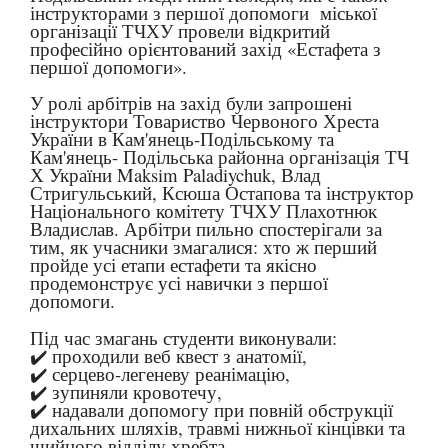
інструкторами з першої допомоги міської
організації ТЧХУ провели відкритий
професійно орієнтований захід «Естафета з
першої допомоги».
У ролі арбітрів на захід були запрошені
інструктори Товариство Червоного Хреста
України в Кам'янець-Подільському та
Кам'янець- Подільська районна організація ТЧ
Х України Maksim Paladiychuk, Влад
Стригульський, Ксюша Остапова та інструктор
Національного комітету ТЧХУ Плахотнюк
Владислав. Арбітри пильно спостерігали за
тим, як учасники змагалися: хто ж перший
пройде усі етапи естафети та якісно
продемонструє усі навички з першої
допомоги.
Під час змагань студенти виконували:
✔️ проходили веб квест з анатомії,
✔️ серцево-легеневу реанімацію,
✔️ зупиняли кровотечу,
✔️ надавали допомогу при повній обструкції
дихальних шляхів, травмі нижньої кінцівки та
шийного відділу хребта.