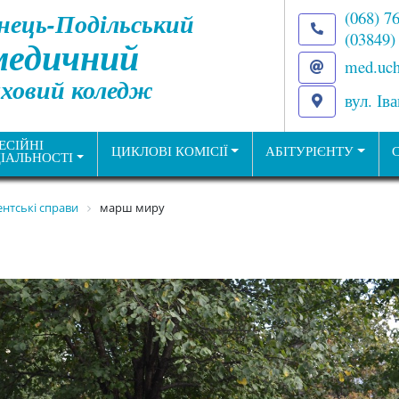
нець-Подільський
(068) 7
(03849)
медичний
med.uch
ховий коледж
вул. Ів
ЕСІЙНІ
ЦИКЛОВІ КОМІСІЇ
АБІТУРІЄНТУ
ІАЛЬНОСТІ
нтські справи
марш миру