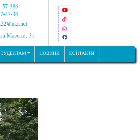
6-57-386
Youtube
 7-47-34
TikTok
22@ukr.net
Instagram
ана Мазепи, 31
Facebook
СТУДЕНТАМ
НОВИНИ
КОНТАКТИ