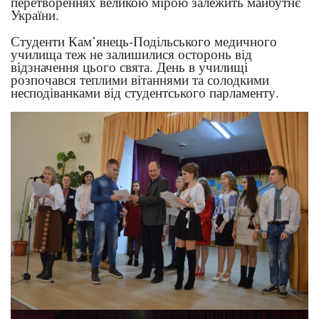
перетвореннях великою мірою залежить майбутнє
України.
Студенти Кам’янець-Подільського медичного
училища теж не залишилися осторонь від
відзначення цього свята. День в училищі
розпочався теплими вітаннями та солодкими
несподіванками від студентського парламенту.