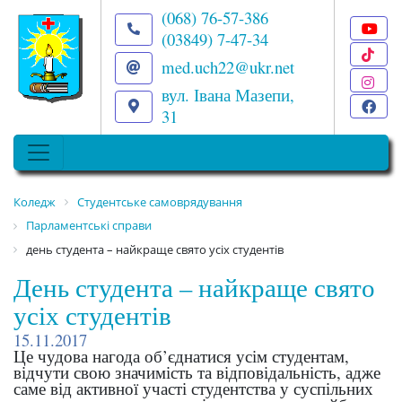
(068) 76-57-386
(03849) 7-47-34
T
med.uch22@ukr.net
I
вул. Івана Мазепи,
F
31
Коледж
Студентське самоврядування
Парламентські справи
день студента – найкраще свято усіх студентів
День студента – найкраще свято
усіх студентів
15.11.2017
Це чудова нагода об’єднатися усім студентам,
відчути свою значимість та відповідальність, адже
саме від активної участі студентства у суспільних