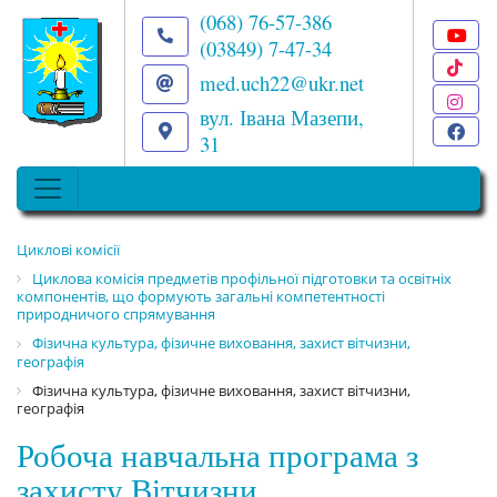
(068) 76-57-386
(03849) 7-47-34
T
med.uch22@ukr.net
I
вул. Івана Мазепи,
F
31
Циклові комісії
Циклова комісія предметів профільної підготовки та освітніх
компонентів, що формують загальні компетентності
природничого спрямування
Фізична культура, фізичне виховання, захист вітчизни,
географія
Фізична культура, фізичне виховання, захист вітчизни,
географія
Робоча навчальна програма з
захисту Вітчизни