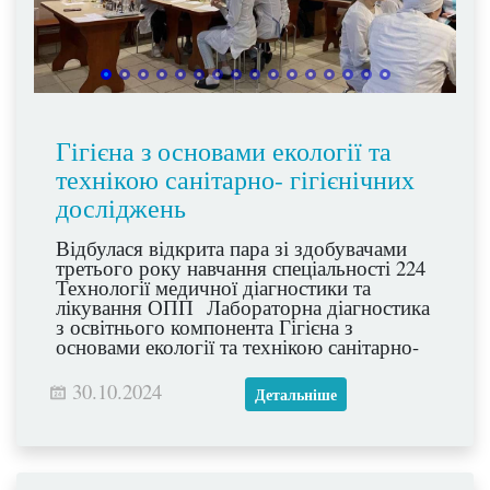
Гігієна з основами екології та
технікою санітарно- гігієнічних
досліджень
Відбулася відкрита пара зі здобувачами
третього року навчання спеціальності 224
Технології медичної діагностики та
лікування ОПП Лабораторна діагностика
з освітнього компонента Гігієна з
основами екології та технікою санітарно-
гігієнічних досліджень. Здобувачі освіти
продемонстрували практичні навички та
30.10.2024
Детальніше
чудові знання з теми ,, Дослідження
молочних продуктів. Дослідження
кисломолочних продуктів,, під
керівництвом викладача Стоцької О.В.