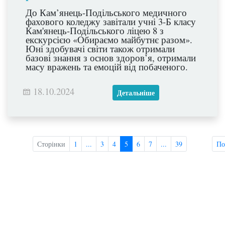
До Кам’янець-Подільського медичного
фахового коледжу завітали учні 3-Б класу
Кам'янець-Подільського ліцею 8 з
екскурсією «Обираємо майбутнє разом».
Юні здобувачі світи також отримали
базові знання з основ здоров’я, отримали
масу вражень та емоцій від побаченого.
18.10.2024
Детальніше
Сторінки
1
...
3
4
5
6
7
...
39
По