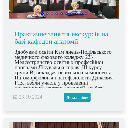
Практичне заняття-екскурсія на
базі кафедри анатомії
Здобувачі освіти Камʼянець-Подільського
медичного фахового коледжу 223
Медсестринство освітньо-професійної
програми Лікувальна справа ІІІ курсу
групи В, викладач освітнього компонента
Патоморфологія і патофізіологія Дзікевич
Г.В., взяли участь у проведенні
практичного заняття-екскурсії на базі
кафедри анатомії людини Буковинського
23.10.2024
державного медичного університету.
Детальніше
Заняття проведене доцентом кафедри -
Тетяною ПРОЦАК Таня Процак.