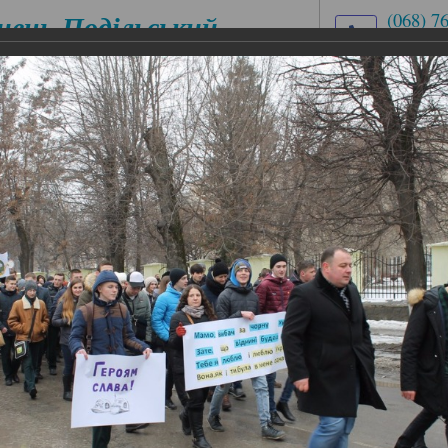
нець-Подільський
(068) 7
(03849)
медичний
med.uch
ховий коледж
вул. Ів
ЕСІЙНІ
ЦИКЛОВІ КОМІСІЇ
АБІТУРІЄНТУ
ІАЛЬНОСТІ
ь увічнення пам’яті Героїв Небесної Сотні
 увічнення пам’яті Героїв Небесної
ам’яті Героїв Небесної Сотні
та вийшли на майдан Відродження, щоб приєднатися до
 увічнення пам’яті Героїв Небесної Сотні. Увічнення ве
омадян, завдяки яким змінено хід історії нашої держави