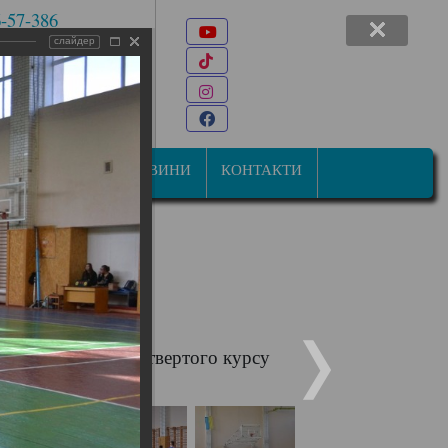
6-57-386
Youtube
 7-47-34
слайдер
TikTok
22@ukr.net
Instagram
ана Мазепи, 31
Facebook
СТУДЕНТАМ
НОВИНИ
КОНТАКТИ
иступив студент четвертого курсу