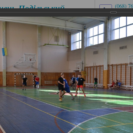
нець-Подільський
(068) 7
(03849)
медичний
med.uch
ховий коледж
вул. Ів
ЕСІЙНІ
ЦИКЛОВІ КОМІСІЇ
АБІТУРІЄНТУ
ІАЛЬНОСТІ
піонат училища з футзалу.
онат училища з футзалу.
 з футзалу.
іонат училища з футзалу, організатором якого вкотре в
ренчук Володимир.