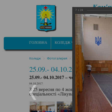
Кам'я
7
з
24
фа
ОСВІТНЬО ПРОФ
ГОЛОВНА
КОЛЕДЖ
ПРОГРАМИ/СПЕЦ
Коледж
Фотогалерея
25.09.- 04.10.2017 – чем
25.09.- 04.10.2017 – чемпі
25.09.- 04.10.2017 – чемпіонат училища
04.10.2017
З 25 вересня по 4 жовтня відбувся чемп
спеціальності «Лікувальна справа» Пет