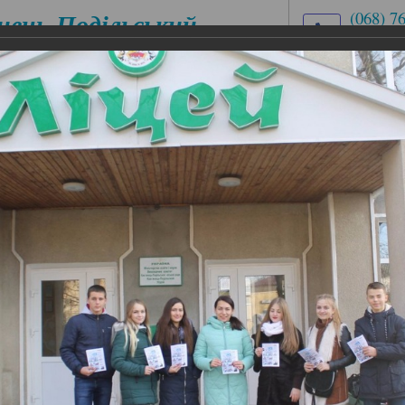
нець-Подільський
(068) 7
(03849)
медичний
med.uch
ховий коледж
вул. Ів
ЕСІЙНІ
ЦИКЛОВІ КОМІСІЇ
АБІТУРІЄНТУ
ІАЛЬНОСТІ
иття
ття
ного училища групи «В» ІІ курсу спеціальності «Лікув
ів 9-го та 11-го класів Кам’нець-Подільського ліцею