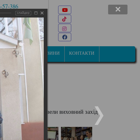
6-57-386
Youtube
 7-47-34
слайдер
TikTok
22@ukr.net
Instagram
ана Мазепи, 31
Facebook
СТУДЕНТАМ
НОВИНИ
КОНТАКТИ
альна справа» провели виховний захід