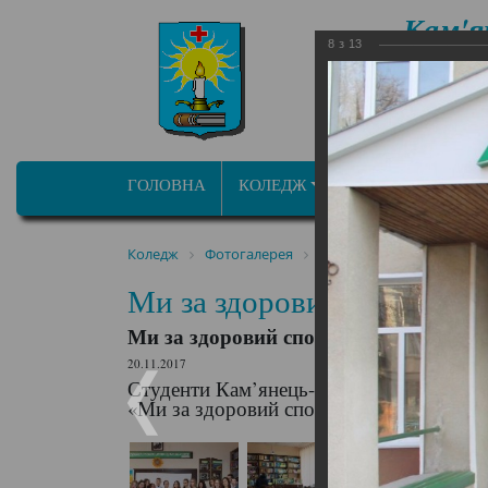
Кам'я
8
з
13
фа
ОСВІТНЬО ПРОФ
ГОЛОВНА
КОЛЕДЖ
ПРОГРАМИ/СПЕЦ
Коледж
Фотогалерея
Ми за здоровий спосіб ж
Ми за здоровий спосіб жи
Ми за здоровий спосіб життя
20.11.2017
Студенти Кам’янець-Подільського медич
«Ми за здоровий спосіб життя» серед учн