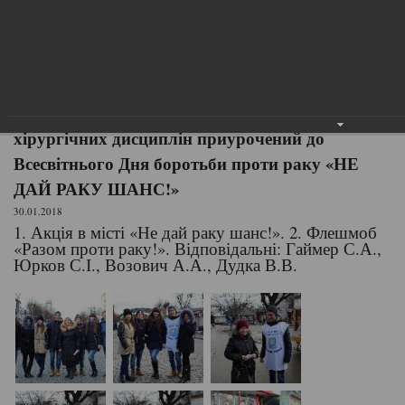
приурочений до Всесвітнього
Дня боротьби проти раку «НЕ
ДАЙ РАКУ ШАНС!»
Тиждень циклової комісії професійної і
практичної підготовки з акушерсько-
хірургічних дисциплін приурочений до
Всесвітнього Дня боротьби проти раку «НЕ
ДАЙ РАКУ ШАНС!»
30.01.2018
1. Акція в місті «Не дай раку шанс!». 2. Флешмоб
«Разом проти раку!». Відповідальні: Гаймер С.А.,
Юрков С.І., Возович А.А., Дудка В.В.